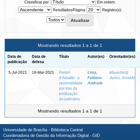
Classificar por:
Em ordem:
Resultados/Página
Registro(s):
Mostrando resultados 1 a 1 de 1
Data de
Data de
Título
Autor(es)
Orientador(es)
publicação
defesa
5-Jul-2021
18-Mar-2021
Pretori
Lima,
Mauerberg
d’Assalto : a
Fabiano
Junior, Arnaldo
racionalidade
Andrade
por trás da
politização
do judiciário
Mostrando resultados 1 a 1 de 1
Universidade de Brasília - Biblioteca Central
Coordenadoria de Gestão da Informação Digital - GID