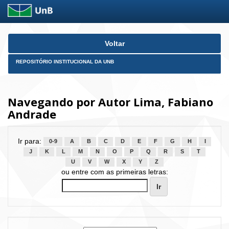
Skip
Voltar
navigation
REPOSITÓRIO INSTITUCIONAL DA UNB
Navegando por Autor Lima, Fabiano
Andrade
Ir para:
0-9
A
B
C
D
E
F
G
H
I
J
K
L
M
N
O
P
Q
R
S
T
U
V
W
X
Y
Z
ou entre com as primeiras letras: