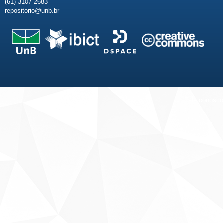
(61) 3107-2683
repositorio@unb.br
Fale conosco
Sobre