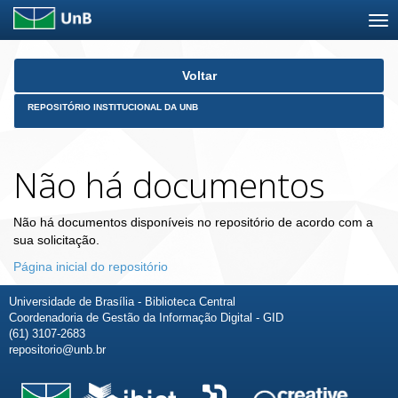
Skip
Voltar
navigation
REPOSITÓRIO INSTITUCIONAL DA UNB
Não há documentos
Não há documentos disponíveis no repositório de acordo com a
sua solicitação.
Página inicial do repositório
Universidade de Brasília - Biblioteca Central
Coordenadoria de Gestão da Informação Digital - GID
(61) 3107-2683
repositorio@unb.br