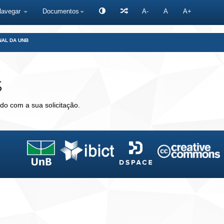
Navegar
Documentos
A-
A
A+
NAL DA UNB
s
do com a sua solicitação.