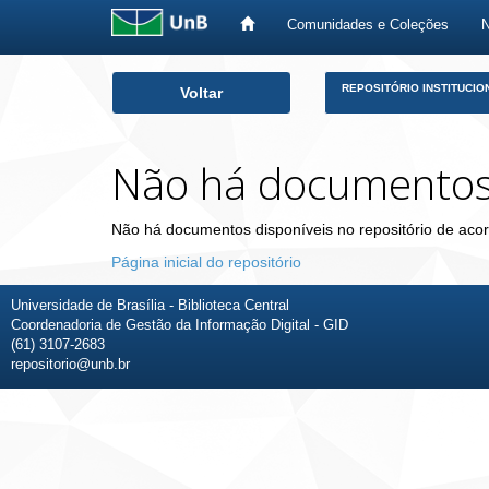
Comunidades e Coleções
Skip
REPOSITÓRIO INSTITUCIO
Voltar
navigation
Não há documento
Não há documentos disponíveis no repositório de acor
Página inicial do repositório
Universidade de Brasília - Biblioteca Central
Coordenadoria de Gestão da Informação Digital - GID
(61) 3107-2683
repositorio@unb.br