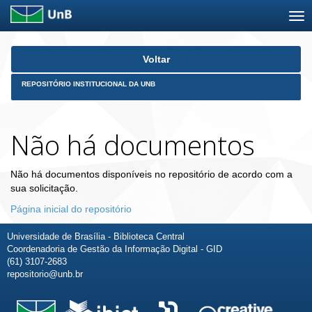
Skip
Voltar
navigation
REPOSITÓRIO INSTITUCIONAL DA UNB
Não há documentos
Não há documentos disponíveis no repositório de acordo com a
sua solicitação.
Página inicial do repositório
Universidade de Brasília - Biblioteca Central
Coordenadoria de Gestão da Informação Digital - GID
(61) 3107-2683
repositorio@unb.br