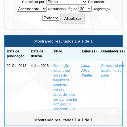
Classificar por:
Em ordem:
Resultados/Página
Registro(s):
Mostrando resultados 1 a 1 de 1
Data de
Data de
Título
Autor(es)
Orientador(es)
publicação
defesa
22-Out-2018
4-Jun-2018
Ocupação
Lima,
Bezerra, Maria
urbana em
Alice
do Carmo de
áreas de
Cunha
Lima
fragilidade
ambiental :
estudo de
áreas de risco
socioambiental
no Setor Sol
Nascente – DF
Mostrando resultados 1 a 1 de 1