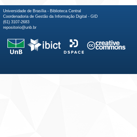
Universidade de Brasília - Biblioteca Central
Coordenadoria de Gestão da Informação Digital - GID
(61) 3107-2683
repositorio@unb.br
Fale conosco
Sobre