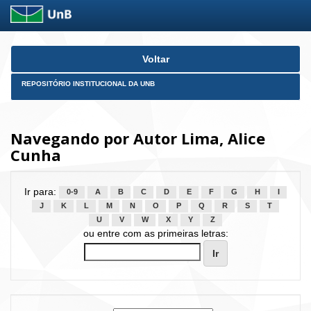
Skip
Voltar
navigation
REPOSITÓRIO INSTITUCIONAL DA UNB
Navegando por Autor Lima, Alice
Cunha
Ir para:
0-9
A
B
C
D
E
F
G
H
I
J
K
L
M
N
O
P
Q
R
S
T
U
V
W
X
Y
Z
ou entre com as primeiras letras: