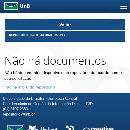
Skip
Voltar
navigation
REPOSITÓRIO INSTITUCIONAL DA UNB
Não há documentos
Não há documentos disponíveis no repositório de acordo com a
sua solicitação.
Página inicial do repositório
Universidade de Brasília - Biblioteca Central
Coordenadoria de Gestão da Informação Digital - GID
(61) 3107-2683
repositorio@unb.br