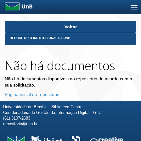
Skip
Voltar
navigation
REPOSITÓRIO INSTITUCIONAL DA UNB
Não há documentos
Não há documentos disponíveis no repositório de acordo com a
sua solicitação.
Página inicial do repositório
Universidade de Brasília - Biblioteca Central
Coordenadoria de Gestão da Informação Digital - GID
(61) 3107-2683
repositorio@unb.br