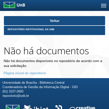
Skip
Voltar
navigation
REPOSITÓRIO INSTITUCIONAL DA UNB
Não há documentos
Não há documentos disponíveis no repositório de acordo com a
sua solicitação.
Página inicial do repositório
Universidade de Brasília - Biblioteca Central
Coordenadoria de Gestão da Informação Digital - GID
(61) 3107-2683
repositorio@unb.br