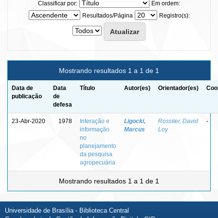
Classificar por:
Em ordem:
Resultados/Página
Registro(s):
Mostrando resultados 1 a 1 de 1
Data de
Data
Título
Autor(es)
Orientador(es)
Coo
publicação
de
defesa
23-Abr-2020
1978
Interação e
Ligocki,
Rossiter, David
-
informação
Marcus
Loy
no
planejamento
da pesquisa
agropecuária
Mostrando resultados 1 a 1 de 1
Universidade de Brasília - Biblioteca Central