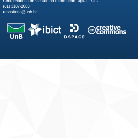
Coordenadoria de Gestão da Informação Digital - GID
(61) 3107-2683
repositorio@unb.br
Fale conosco
Sobre