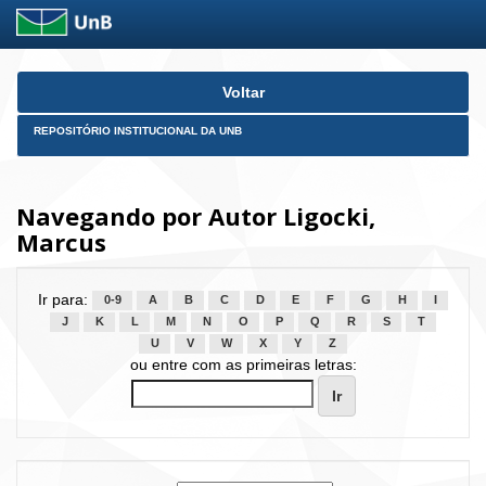
Skip
Voltar
navigation
REPOSITÓRIO INSTITUCIONAL DA UNB
Navegando por Autor Ligocki,
Marcus
Ir para:
0-9
A
B
C
D
E
F
G
H
I
J
K
L
M
N
O
P
Q
R
S
T
U
V
W
X
Y
Z
ou entre com as primeiras letras: