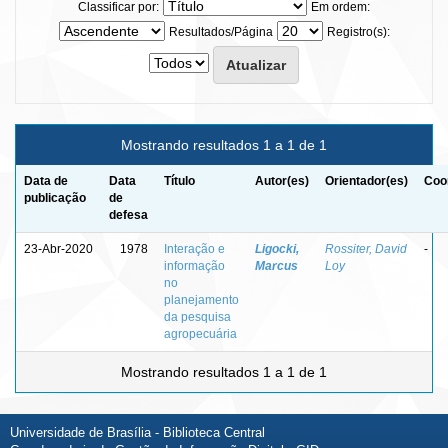
Classificar por:
Em ordem:
Resultados/Página
Registro(s):
Mostrando resultados 1 a 1 de 1
Data de
Data
Título
Autor(es)
Orientador(es)
Coo
publicação
de
defesa
23-Abr-2020
1978
Interação e
Ligocki,
Rossiter, David
-
informação
Marcus
Loy
no
planejamento
da pesquisa
agropecuária
Mostrando resultados 1 a 1 de 1
Universidade de Brasília - Biblioteca Central