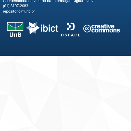
Coordenadoria de Gestão da Informação Digital - GID
(61) 3107-2683
repositorio@unb.br
Fale conosco
Sobre