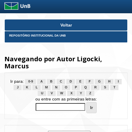
Skip
Voltar
navigation
REPOSITÓRIO INSTITUCIONAL DA UNB
Navegando por Autor Ligocki,
Marcus
Ir para:
0-9
A
B
C
D
E
F
G
H
I
J
K
L
M
N
O
P
Q
R
S
T
U
V
W
X
Y
Z
ou entre com as primeiras letras: