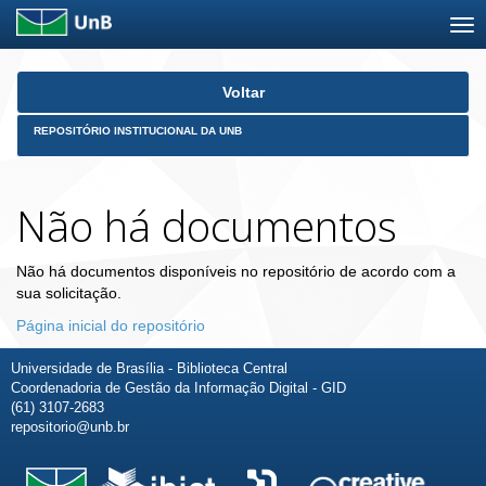
Skip
Voltar
navigation
REPOSITÓRIO INSTITUCIONAL DA UNB
Não há documentos
Não há documentos disponíveis no repositório de acordo com a
sua solicitação.
Página inicial do repositório
Universidade de Brasília - Biblioteca Central
Coordenadoria de Gestão da Informação Digital - GID
(61) 3107-2683
repositorio@unb.br