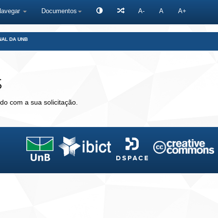
Navegar
Documentos
A-
A
A+
NAL DA UNB
s
do com a sua solicitação.