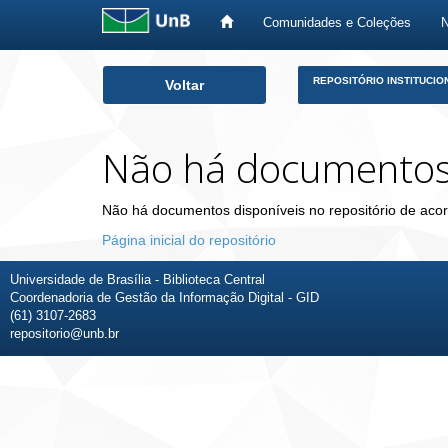
Comunidades e Coleções
Skip
REPOSITÓRIO INSTITUCIO
Voltar
navigation
Não há documento
Não há documentos disponíveis no repositório de acor
Página inicial do repositório
Universidade de Brasília - Biblioteca Central
Coordenadoria de Gestão da Informação Digital - GID
(61) 3107-2683
repositorio@unb.br