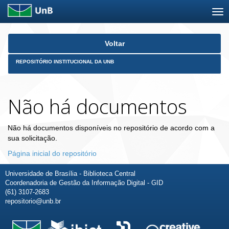
Skip
Voltar
navigation
REPOSITÓRIO INSTITUCIONAL DA UNB
Não há documentos
Não há documentos disponíveis no repositório de acordo com a
sua solicitação.
Página inicial do repositório
Universidade de Brasília - Biblioteca Central
Coordenadoria de Gestão da Informação Digital - GID
(61) 3107-2683
repositorio@unb.br