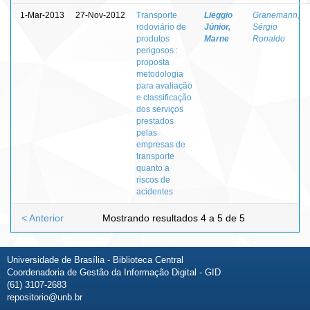
1-Mar-2013
27-Nov-2012
Transporte
Lieggio
Granemann,
rodoviário de
Júnior,
Sérgio
produtos
Marne
Ronaldo
perigosos :
proposta
metodologia
para avaliação
e classificação
dos serviços
prestados
pelas
empresas de
transporte
quanto a
riscos de
acidentes
< Anterior
Mostrando resultados 4 a 5 de 5
Universidade de Brasília - Biblioteca Central
Coordenadoria de Gestão da Informação Digital - GID
(61) 3107-2683
repositorio@unb.br