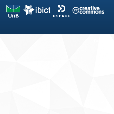
Fale conosco
Sobre