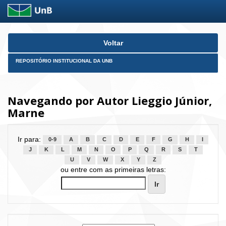
Skip
Voltar
navigation
REPOSITÓRIO INSTITUCIONAL DA UNB
Navegando por Autor Lieggio Júnior,
Marne
Ir para:
0-9
A
B
C
D
E
F
G
H
I
J
K
L
M
N
O
P
Q
R
S
T
U
V
W
X
Y
Z
ou entre com as primeiras letras: