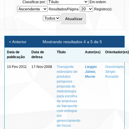
Classificar por:
Em ordem:
Resultados/Página
Registro(s):
< Anterior
Mostrando resultados 4 a 5 de 5
Data de
Data de
Título
Autor(es)
Orientador(es)
publicação
defesa
10-Fev-2011
17-Nov-2008
Transporte
Lieggio
Granemann,
rodoviário de
Júnior,
Sérgio
produtos
Marne
Ronaldo
perigosos :
proposta de
metodologia
para escolha
de empresas
de transporte
com enfoque
em
gerenciamento
de riscos