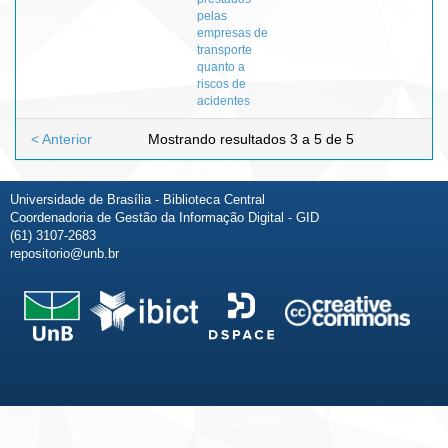
pelas
empresas de
transporte
quanto a
riscos de
acidentes
< Anterior
Mostrando resultados 3 a 5 de 5
Universidade de Brasília - Biblioteca Central
Coordenadoria de Gestão da Informação Digital - GID
(61) 3107-2683
repositorio@unb.br
Fale conosco