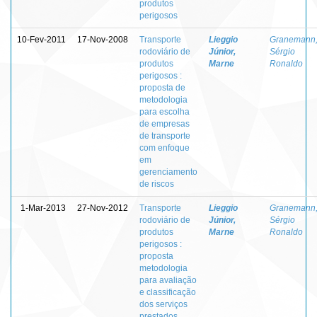
produtos
perigosos
10-Fev-2011
17-Nov-2008
Transporte
Lieggio
Granemann
rodoviário de
Júnior,
Sérgio
produtos
Marne
Ronaldo
perigosos :
proposta de
metodologia
para escolha
de empresas
de transporte
com enfoque
em
gerenciamento
de riscos
1-Mar-2013
27-Nov-2012
Transporte
Lieggio
Granemann
rodoviário de
Júnior,
Sérgio
produtos
Marne
Ronaldo
perigosos :
proposta
metodologia
para avaliação
e classificação
dos serviços
prestados