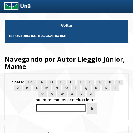
Skip
Voltar
navigation
REPOSITÓRIO INSTITUCIONAL DA UNB
Navegando por Autor Lieggio Júnior,
Marne
Ir para:
0-9
A
B
C
D
E
F
G
H
I
J
K
L
M
N
O
P
Q
R
S
T
U
V
W
X
Y
Z
ou entre com as primeiras letras: