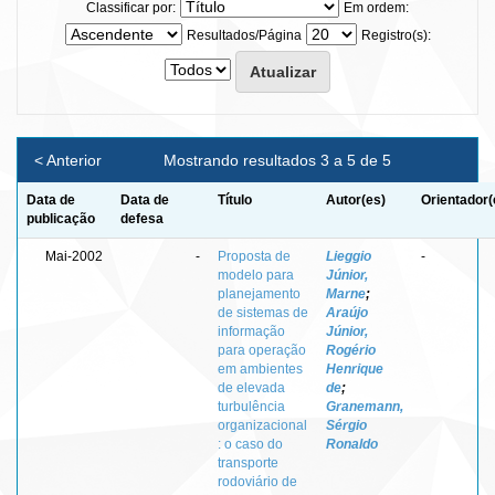
Classificar por:
Em ordem:
Resultados/Página
Registro(s):
< Anterior
Mostrando resultados 3 a 5 de 5
Data de
Data de
Título
Autor(es)
Orientador(
publicação
defesa
Mai-2002
-
Proposta de
Lieggio
-
modelo para
Júnior,
planejamento
Marne
;
de sistemas de
Araújo
informação
Júnior,
para operação
Rogério
em ambientes
Henrique
de elevada
de
;
turbulência
Granemann,
organizacional
Sérgio
: o caso do
Ronaldo
transporte
rodoviário de