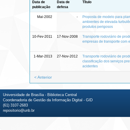
Data de
Data de
Título
publicação
defesa
Mai-2002
-
Proposta de modelo para pla
ambientes de elevada turbulên
produtos perigosos
10-Fev-2011
17-Nov-2008
Transporte rodoviário de prod
empresas de transporte com 
1-Mar-2013
27-Nov-2012
Transporte rodoviário de prod
classificação dos serviços pr
acidentes
< Anterior
Universidade de Brasília - Biblioteca Central
Coordenadoria de Gestão da Informação Digital - GID
(61) 3107-2683
repositorio@unb.br