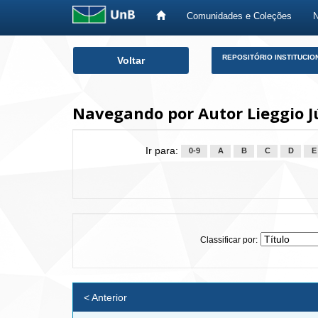
Comunidades e Coleções
Skip
REPOSITÓRIO INSTITUCIO
Voltar
navigation
Navegando por Autor Lieggio J
Ir para:
0-9
A
B
C
D
E
Classificar por:
< Anterior