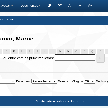
Navegar
Documentos
A-
A
A+
NAL DA UNB
únior, Marne
F
G
H
I
J
K
L
M
N
O
P
Q
R
ou entre com as primeiras letras:
Em ordem:
Resultados/Página
Registro(
Mostrando resultados 3 a 5 de 5