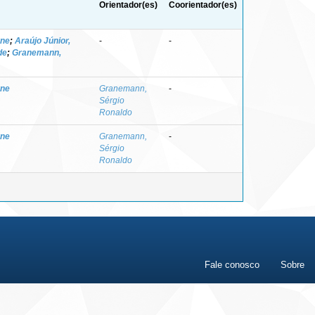
Orientador(es)
Coorientador(es)
rne
;
Araújo Júnior,
-
-
de
;
Granemann,
rne
Granemann,
-
Sérgio
Ronaldo
rne
Granemann,
-
Sérgio
Ronaldo
Fale conosco
Sobre