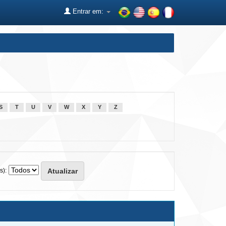
Entrar em:
S
T
U
V
W
X
Y
Z
s):