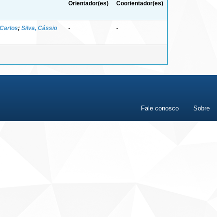
Orientador(es)
Coorientador(es)
 Carlos
;
Silva, Cássio
-
-
Fale conosco
Sobre