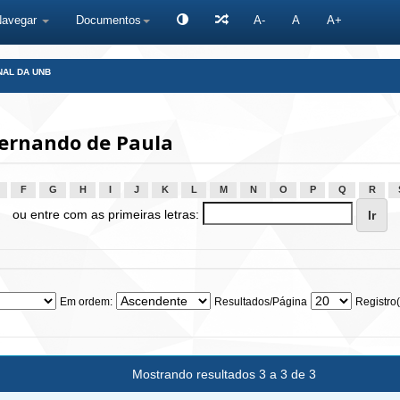
Navegar
Documentos
A-
A
A+
NAL DA UNB
Fernando de Paula
F
G
H
I
J
K
L
M
N
O
P
Q
R
ou entre com as primeiras letras:
Em ordem:
Resultados/Página
Registro(
Mostrando resultados 3 a 3 de 3