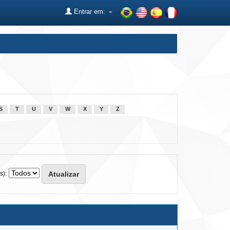
Entrar em:
S
T
U
V
W
X
Y
Z
s):