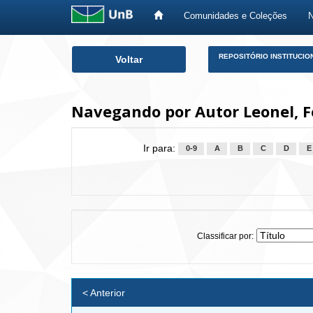
Comunidades e Coleções
Skip
REPOSITÓRIO INSTITUCIO
Voltar
navigation
Navegando por Autor Leonel, 
Ir para:
0-9
A
B
C
D
E
Classificar por:
< Anterior