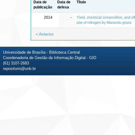
Data de
Data de
Título
publicação
defesa
2014
-
Yield, chemical composition, and eff
use of nitrogen by Marandu grass
< Anterior
Universidade de Brasília - Biblioteca Central
Coordenadoria de Gestão da Informação Digital - GID
(61) 3107-2683
repositorio@unb.br