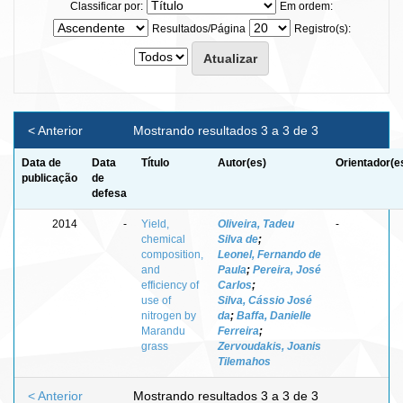
Classificar por:
Em ordem:
Resultados/Página
Registro(s):
< Anterior
Mostrando resultados 3 a 3 de 3
Data de
Data
Título
Autor(es)
Orientador(e
publicação
de
defesa
2014
-
Yield,
Oliveira, Tadeu
-
chemical
Silva de
;
composition,
Leonel, Fernando de
and
Paula
;
Pereira, José
efficiency of
Carlos
;
use of
Silva, Cássio José
nitrogen by
da
;
Baffa, Danielle
Marandu
Ferreira
;
grass
Zervoudakis, Joanis
Tilemahos
< Anterior
Mostrando resultados 3 a 3 de 3