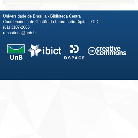
Universidade de Brasília - Biblioteca Central
Coordenadoria de Gestão da Informação Digital - GID
(61) 3107-2683
repositorio@unb.br
Fale conosco
Sobre