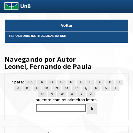
Skip
Voltar
navigation
REPOSITÓRIO INSTITUCIONAL DA UNB
Navegando por Autor
Leonel, Fernando de Paula
Ir para:
0-9
A
B
C
D
E
F
G
H
I
J
K
L
M
N
O
P
Q
R
S
T
U
V
W
X
Y
Z
ou entre com as primeiras letras: