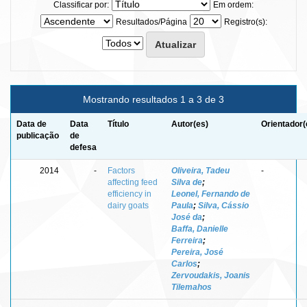
Classificar por:
Em ordem:
Resultados/Página
Registro(s):
Mostrando resultados 1 a 3 de 3
Data de
Data
Título
Autor(es)
Orientador(
publicação
de
defesa
2014
-
Factors
Oliveira, Tadeu
-
affecting feed
Silva de
;
efficiency in
Leonel, Fernando de
dairy goats
Paula
;
Silva, Cássio
José da
;
Baffa, Danielle
Ferreira
;
Pereira, José
Carlos
;
Zervoudakis, Joanis
Tilemahos