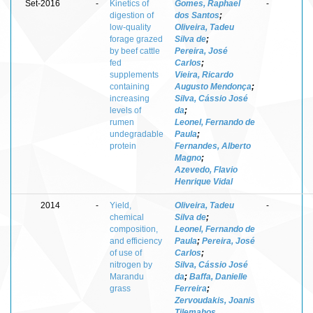
Set-2016
-
Kinetics of
Gomes, Raphael
-
digestion of
dos Santos
;
low-quality
Oliveira, Tadeu
forage grazed
Silva de
;
by beef cattle
Pereira, José
fed
Carlos
;
supplements
Vieira, Ricardo
containing
Augusto Mendonça
;
increasing
Silva, Cássio José
levels of
da
;
rumen
Leonel, Fernando de
undegradable
Paula
;
protein
Fernandes, Alberto
Magno
;
Azevedo, Flavio
Henrique Vidal
2014
-
Yield,
Oliveira, Tadeu
-
chemical
Silva de
;
composition,
Leonel, Fernando de
and efficiency
Paula
;
Pereira, José
of use of
Carlos
;
nitrogen by
Silva, Cássio José
Marandu
da
;
Baffa, Danielle
grass
Ferreira
;
Zervoudakis, Joanis
Tilemahos