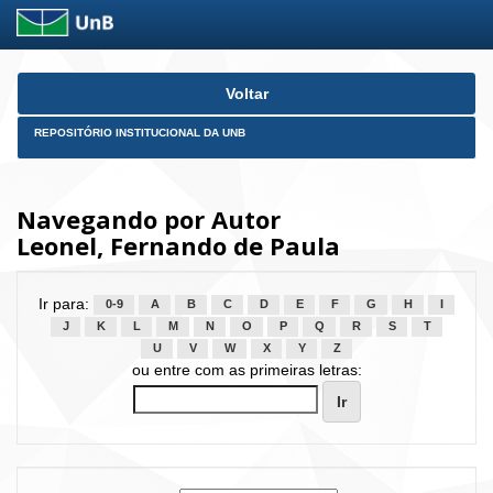
Skip
Voltar
navigation
REPOSITÓRIO INSTITUCIONAL DA UNB
Navegando por Autor
Leonel, Fernando de Paula
Ir para:
0-9
A
B
C
D
E
F
G
H
I
J
K
L
M
N
O
P
Q
R
S
T
U
V
W
X
Y
Z
ou entre com as primeiras letras: