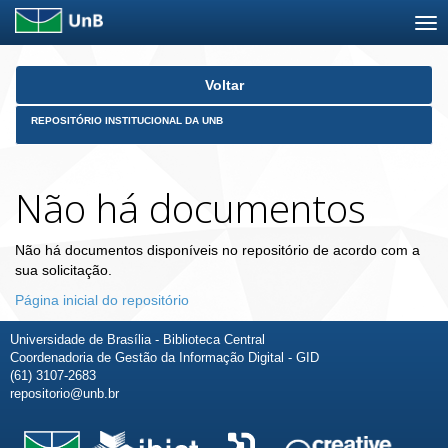
Skip
Voltar
navigation
REPOSITÓRIO INSTITUCIONAL DA UNB
Não há documentos
Não há documentos disponíveis no repositório de acordo com a
sua solicitação.
Página inicial do repositório
Universidade de Brasília - Biblioteca Central
Coordenadoria de Gestão da Informação Digital - GID
(61) 3107-2683
repositorio@unb.br