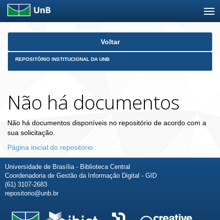
Skip
Voltar
navigation
REPOSITÓRIO INSTITUCIONAL DA UNB
Não há documentos
Não há documentos disponíveis no repositório de acordo com a
sua solicitação.
Página inicial do repositório
Universidade de Brasília - Biblioteca Central
Coordenadoria de Gestão da Informação Digital - GID
(61) 3107-2683
repositorio@unb.br