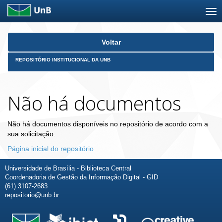
Skip
Voltar
navigation
REPOSITÓRIO INSTITUCIONAL DA UNB
Não há documentos
Não há documentos disponíveis no repositório de acordo com a
sua solicitação.
Página inicial do repositório
Universidade de Brasília - Biblioteca Central
Coordenadoria de Gestão da Informação Digital - GID
(61) 3107-2683
repositorio@unb.br