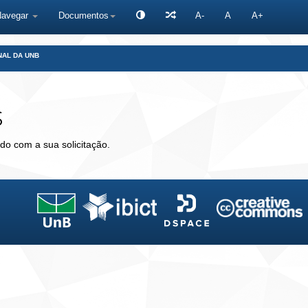
Navegar
Documentos
A-
A
A+
NAL DA UNB
s
do com a sua solicitação.