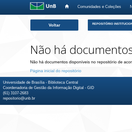
Comunidades e Coleções
Skip
REPOSITÓRIO INSTITUCIO
Voltar
navigation
Não há documento
Não há documentos disponíveis no repositório de acor
Página inicial do repositório
Universidade de Brasília - Biblioteca Central
Coordenadoria de Gestão da Informação Digital - GID
(61) 3107-2683
repositorio@unb.br