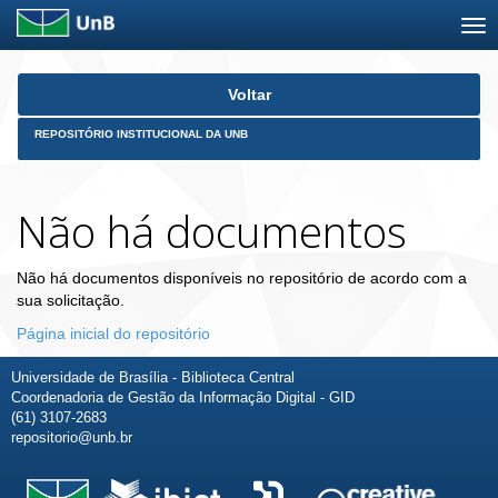
Skip
Voltar
navigation
REPOSITÓRIO INSTITUCIONAL DA UNB
Não há documentos
Não há documentos disponíveis no repositório de acordo com a
sua solicitação.
Página inicial do repositório
Universidade de Brasília - Biblioteca Central
Coordenadoria de Gestão da Informação Digital - GID
(61) 3107-2683
repositorio@unb.br