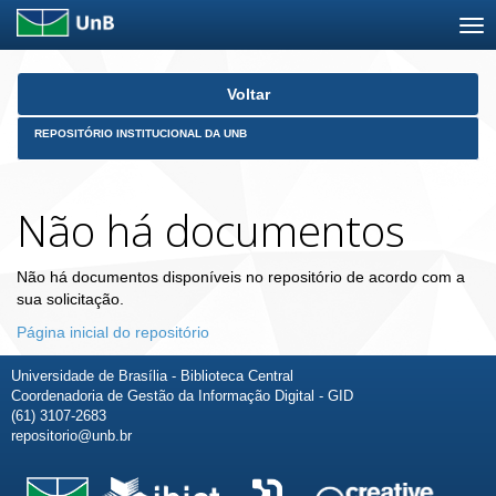
Skip
Voltar
navigation
REPOSITÓRIO INSTITUCIONAL DA UNB
Não há documentos
Não há documentos disponíveis no repositório de acordo com a
sua solicitação.
Página inicial do repositório
Universidade de Brasília - Biblioteca Central
Coordenadoria de Gestão da Informação Digital - GID
(61) 3107-2683
repositorio@unb.br