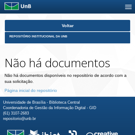
Skip
Voltar
navigation
REPOSITÓRIO INSTITUCIONAL DA UNB
Não há documentos
Não há documentos disponíveis no repositório de acordo com a
sua solicitação.
Página inicial do repositório
Universidade de Brasília - Biblioteca Central
Coordenadoria de Gestão da Informação Digital - GID
(61) 3107-2683
repositorio@unb.br