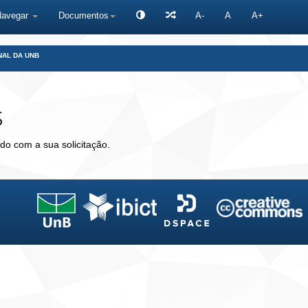
Navegar
Documentos
A-
A
A+
NAL DA UNB
s
do com a sua solicitação.