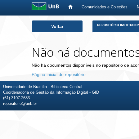
Comunidades e Coleções
Skip
REPOSITÓRIO INSTITUCIO
Voltar
navigation
Não há documento
Não há documentos disponíveis no repositório de acor
Página inicial do repositório
Universidade de Brasília - Biblioteca Central
Coordenadoria de Gestão da Informação Digital - GID
(61) 3107-2683
repositorio@unb.br