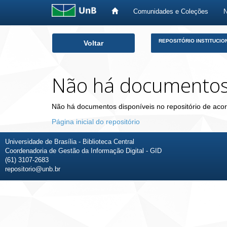
Comunidades e Coleções
Skip
REPOSITÓRIO INSTITUCIO
Voltar
navigation
Não há documento
Não há documentos disponíveis no repositório de acor
Página inicial do repositório
Universidade de Brasília - Biblioteca Central
Coordenadoria de Gestão da Informação Digital - GID
(61) 3107-2683
repositorio@unb.br