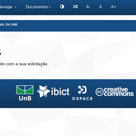
Navegar
Documentos
A-
A
A+
NAL DA UNB
s
do com a sua solicitação.