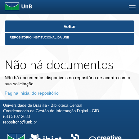
Skip
Voltar
navigation
REPOSITÓRIO INSTITUCIONAL DA UNB
Não há documentos
Não há documentos disponíveis no repositório de acordo com a
sua solicitação.
Página inicial do repositório
Universidade de Brasília - Biblioteca Central
Coordenadoria de Gestão da Informação Digital - GID
(61) 3107-2683
repositorio@unb.br