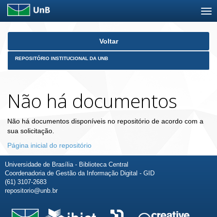
Skip
Voltar
navigation
REPOSITÓRIO INSTITUCIONAL DA UNB
Não há documentos
Não há documentos disponíveis no repositório de acordo com a
sua solicitação.
Página inicial do repositório
Universidade de Brasília - Biblioteca Central
Coordenadoria de Gestão da Informação Digital - GID
(61) 3107-2683
repositorio@unb.br