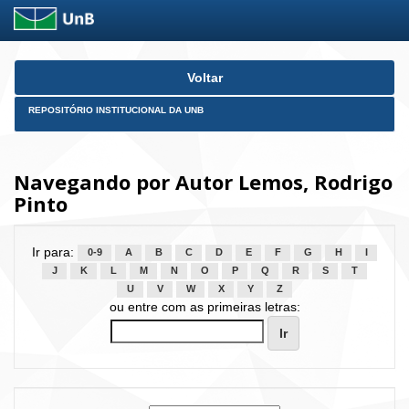
Skip
Voltar
navigation
REPOSITÓRIO INSTITUCIONAL DA UNB
Navegando por Autor Lemos, Rodrigo
Pinto
Ir para:
0-9
A
B
C
D
E
F
G
H
I
J
K
L
M
N
O
P
Q
R
S
T
U
V
W
X
Y
Z
ou entre com as primeiras letras: