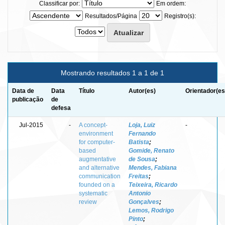
Classificar por:
Em ordem:
Resultados/Página
Registro(s):
Mostrando resultados 1 a 1 de 1
Data de
Data
Título
Autor(es)
Orientador(es
publicação
de
defesa
Jul-2015
-
A concept-
Loja, Luiz
-
environment
Fernando
for computer-
Batista
;
based
Gomide, Renato
augmentative
de Sousa
;
and alternative
Mendes, Fabiana
communication
Freitas
;
founded on a
Teixeira, Ricardo
systematic
Antonio
review
Gonçalves
;
Lemos, Rodrigo
Pinto
;