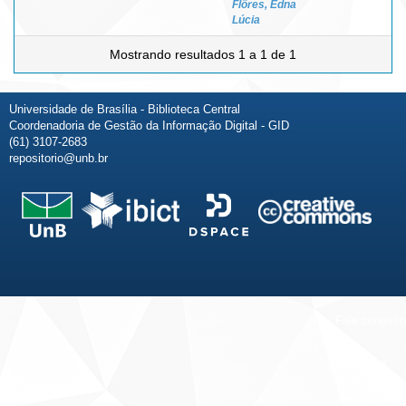
Flôres, Edna
Lúcia
Mostrando resultados 1 a 1 de 1
Universidade de Brasília - Biblioteca Central
Coordenadoria de Gestão da Informação Digital - GID
(61) 3107-2683
repositorio@unb.br
Fale conosco
Sobre