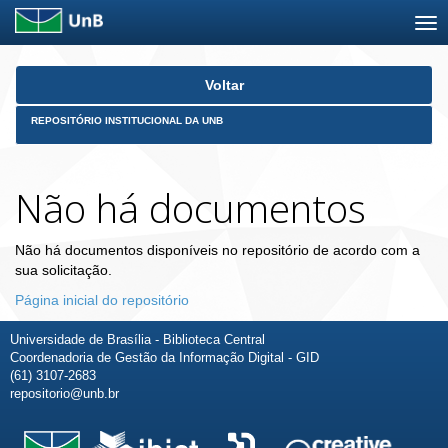
Skip
Voltar
navigation
REPOSITÓRIO INSTITUCIONAL DA UNB
Não há documentos
Não há documentos disponíveis no repositório de acordo com a
sua solicitação.
Página inicial do repositório
Universidade de Brasília - Biblioteca Central
Coordenadoria de Gestão da Informação Digital - GID
(61) 3107-2683
repositorio@unb.br