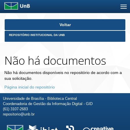
Skip
Voltar
navigation
REPOSITÓRIO INSTITUCIONAL DA UNB
Não há documentos
Não há documentos disponíveis no repositório de acordo com a
sua solicitação.
Página inicial do repositório
Universidade de Brasília - Biblioteca Central
Coordenadoria de Gestão da Informação Digital - GID
(61) 3107-2683
repositorio@unb.br