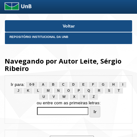
Skip
Voltar
navigation
REPOSITÓRIO INSTITUCIONAL DA UNB
Navegando por Autor Leite, Sérgio
Ribeiro
Ir para:
0-9
A
B
C
D
E
F
G
H
I
J
K
L
M
N
O
P
Q
R
S
T
U
V
W
X
Y
Z
ou entre com as primeiras letras: