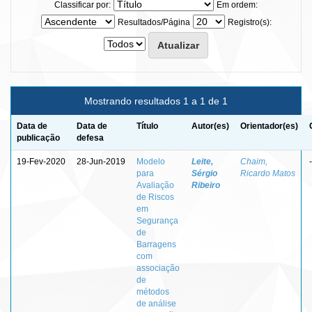
Classificar por:
Em ordem:
Resultados/Página
Registro(s):
Mostrando resultados 1 a 1 de 1
Data de
Data de
Título
Autor(es)
Orientador(es)
publicação
defesa
19-Fev-2020
28-Jun-2019
Modelo
Leite,
Chaim,
-
para
Sérgio
Ricardo Matos
Avaliação
Ribeiro
de Riscos
em
Segurança
de
Barragens
com
associação
de
métodos
de análise