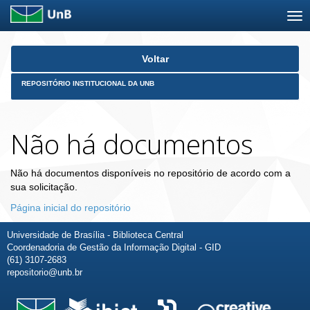
Skip
Voltar
navigation
REPOSITÓRIO INSTITUCIONAL DA UNB
Não há documentos
Não há documentos disponíveis no repositório de acordo com a
sua solicitação.
Página inicial do repositório
Universidade de Brasília - Biblioteca Central
Coordenadoria de Gestão da Informação Digital - GID
(61) 3107-2683
repositorio@unb.br