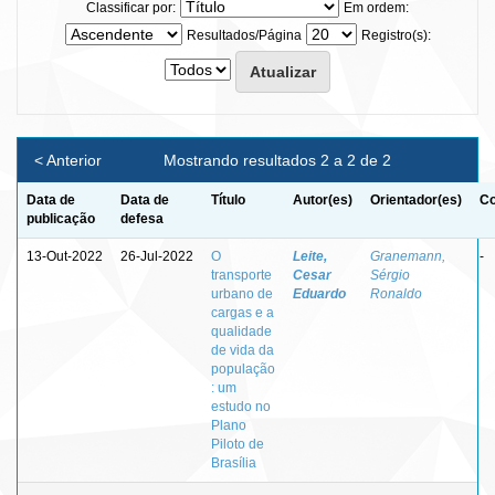
Classificar por:
Em ordem:
Resultados/Página
Registro(s):
< Anterior
Mostrando resultados 2 a 2 de 2
Data de
Data de
Título
Autor(es)
Orientador(es)
Co
publicação
defesa
13-Out-2022
26-Jul-2022
O
Leite,
Granemann,
-
transporte
Cesar
Sérgio
urbano de
Eduardo
Ronaldo
cargas e a
qualidade
de vida da
população
: um
estudo no
Plano
Piloto de
Brasília