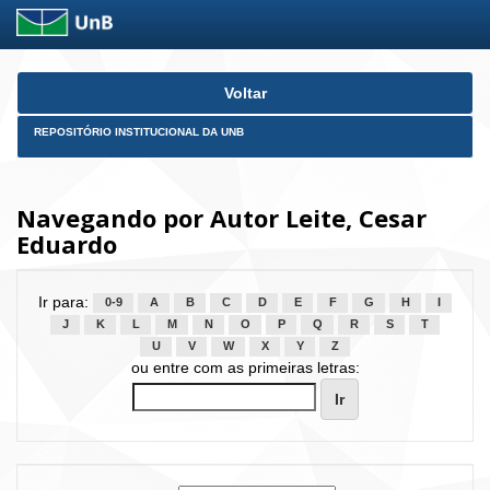
Skip
Voltar
navigation
REPOSITÓRIO INSTITUCIONAL DA UNB
Navegando por Autor Leite, Cesar
Eduardo
Ir para:
0-9
A
B
C
D
E
F
G
H
I
J
K
L
M
N
O
P
Q
R
S
T
U
V
W
X
Y
Z
ou entre com as primeiras letras: