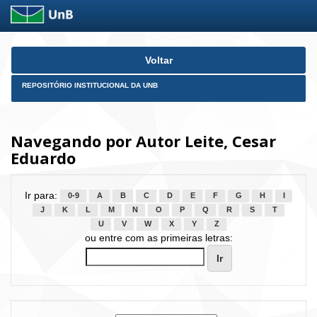
Skip
Voltar
navigation
REPOSITÓRIO INSTITUCIONAL DA UNB
Navegando por Autor Leite, Cesar
Eduardo
Ir para:
0-9
A
B
C
D
E
F
G
H
I
J
K
L
M
N
O
P
Q
R
S
T
U
V
W
X
Y
Z
ou entre com as primeiras letras: