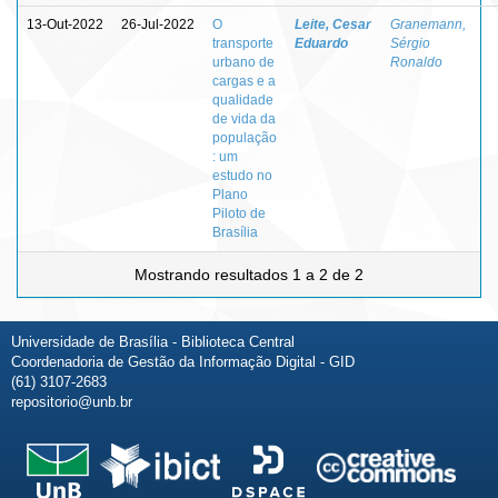
13-Out-2022
26-Jul-2022
O
Leite, Cesar
Granemann,
transporte
Eduardo
Sérgio
urbano de
Ronaldo
cargas e a
qualidade
de vida da
população
: um
estudo no
Plano
Piloto de
Brasília
Mostrando resultados 1 a 2 de 2
Universidade de Brasília - Biblioteca Central
Coordenadoria de Gestão da Informação Digital - GID
(61) 3107-2683
repositorio@unb.br