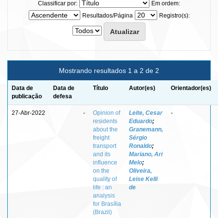
Classificar por:
Em ordem:
Resultados/Página
Registro(s):
Mostrando resultados 1 a 2 de 2
Data de
Data de
Título
Autor(es)
Orientador(es)
publicação
defesa
27-Abr-2022
-
Opinion of
Leite, Cesar
-
residents
Eduardo
;
about the
Granemann,
freight
Sérgio
transport
Ronaldo
;
and its
Mariano, Ari
influence
Melo
;
on the
Oliveira,
quality of
Leise Kelli
life : an
de
analysis
for Brasília
(Brazil)