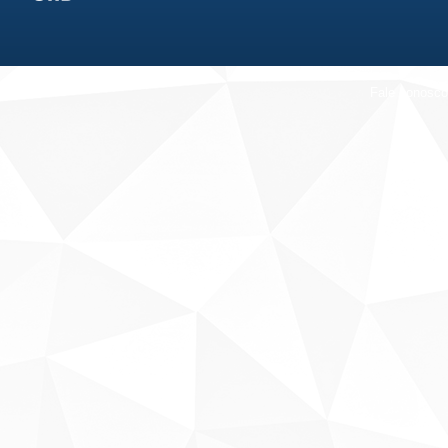
Fale conosco
Sobre