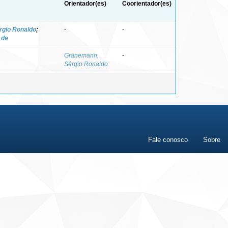
Orientador(es)
Coorientador(es)
rgio Ronaldo
;
-
-
i de
Granemann,
-
Sérgio Ronaldo
Fale conosco
Sobre