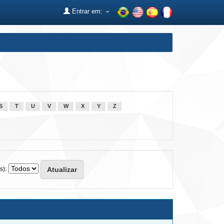
Entrar em:
S
T
U
V
W
X
Y
Z
s):