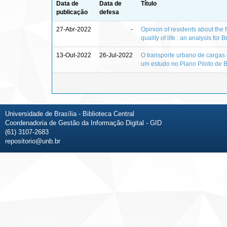
Data de
Data de
Título
publicação
defesa
27-Abr-2022
-
Opinion of residents about the f
quality of life : an analysis for B
13-Out-2022
26-Jul-2022
O transporte urbano de cargas 
um estudo no Plano Piloto de B
Universidade de Brasília - Biblioteca Central
Coordenadoria de Gestão da Informação Digital - GID
(61) 3107-2683
repositorio@unb.br