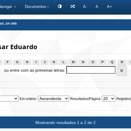
Navegar
Documentos
A-
A
A+
NAL DA UNB
sar Eduardo
F
G
H
I
J
K
L
M
N
O
P
Q
R
ou entre com as primeiras letras:
Em ordem:
Resultados/Página
Registro(
Mostrando resultados 1 a 2 de 2