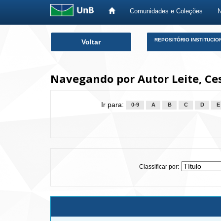
Comunidades e Coleções
Skip
REPOSITÓRIO INSTITUCIO
Voltar
navigation
Navegando por Autor Leite, Ce
Ir para:
0-9
A
B
C
D
E
Classificar por: