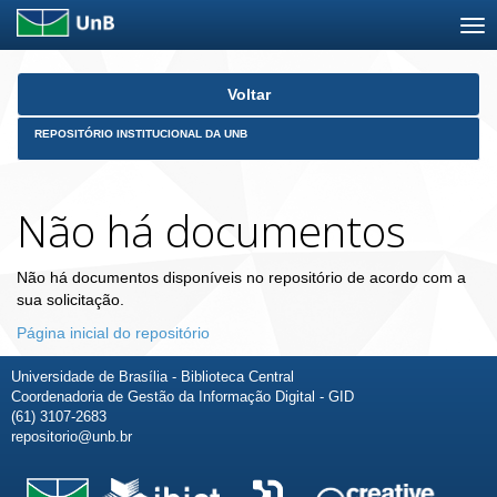
Skip
Voltar
navigation
REPOSITÓRIO INSTITUCIONAL DA UNB
Não há documentos
Não há documentos disponíveis no repositório de acordo com a
sua solicitação.
Página inicial do repositório
Universidade de Brasília - Biblioteca Central
Coordenadoria de Gestão da Informação Digital - GID
(61) 3107-2683
repositorio@unb.br