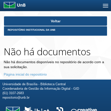
Skip
Voltar
navigation
REPOSITÓRIO INSTITUCIONAL DA UNB
Não há documentos
Não há documentos disponíveis no repositório de acordo com a
sua solicitação.
Página inicial do repositório
Universidade de Brasília - Biblioteca Central
Coordenadoria de Gestão da Informação Digital - GID
(61) 3107-2683
repositorio@unb.br