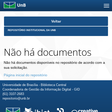
Skip
Voltar
navigation
REPOSITÓRIO INSTITUCIONAL DA UNB
Não há documentos
Não há documentos disponíveis no repositório de acordo com a
sua solicitação.
Página inicial do repositório
Universidade de Brasília - Biblioteca Central
Coordenadoria de Gestão da Informação Digital - GID
(61) 3107-2683
repositorio@unb.br