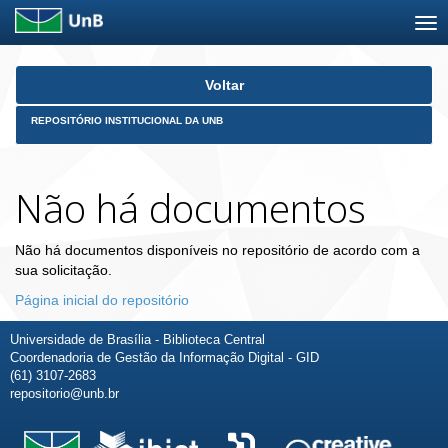
Skip
Voltar
navigation
REPOSITÓRIO INSTITUCIONAL DA UNB
Não há documentos
Não há documentos disponíveis no repositório de acordo com a
sua solicitação.
Página inicial do repositório
Universidade de Brasília - Biblioteca Central
Coordenadoria de Gestão da Informação Digital - GID
(61) 3107-2683
repositorio@unb.br