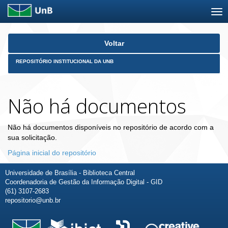
Skip
Voltar
navigation
REPOSITÓRIO INSTITUCIONAL DA UNB
Não há documentos
Não há documentos disponíveis no repositório de acordo com a
sua solicitação.
Página inicial do repositório
Universidade de Brasília - Biblioteca Central
Coordenadoria de Gestão da Informação Digital - GID
(61) 3107-2683
repositorio@unb.br