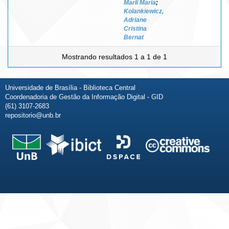
Marli Maria
;
Kolankiewicz,
Adriane
Cristina
Bernat
Mostrando resultados 1 a 1 de 1
Universidade de Brasília - Biblioteca Central
Coordenadoria de Gestão da Informação Digital - GID
(61) 3107-2683
repositorio@unb.br
Fale conosco