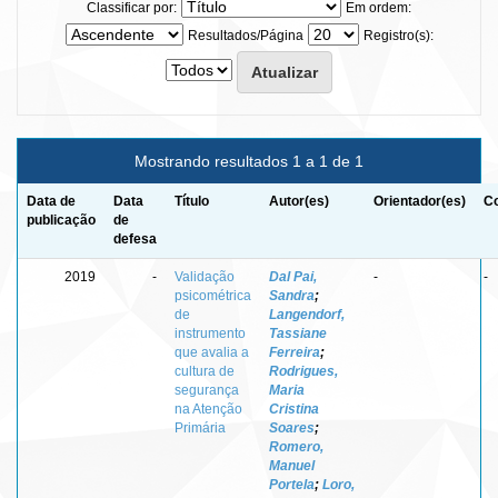
Classificar por:
Em ordem:
Resultados/Página
Registro(s):
Mostrando resultados 1 a 1 de 1
Data de
Data
Título
Autor(es)
Orientador(es)
Co
publicação
de
defesa
2019
-
Validação
Dal Pai,
-
-
psicométrica
Sandra
;
de
Langendorf,
instrumento
Tassiane
que avalia a
Ferreira
;
cultura de
Rodrigues,
segurança
Maria
na Atenção
Cristina
Primária
Soares
;
Romero,
Manuel
Portela
;
Loro,