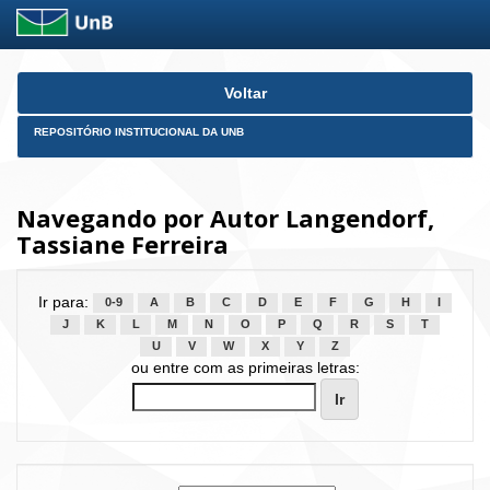
Skip
Voltar
navigation
REPOSITÓRIO INSTITUCIONAL DA UNB
Navegando por Autor Langendorf,
Tassiane Ferreira
Ir para:
0-9
A
B
C
D
E
F
G
H
I
J
K
L
M
N
O
P
Q
R
S
T
U
V
W
X
Y
Z
ou entre com as primeiras letras: