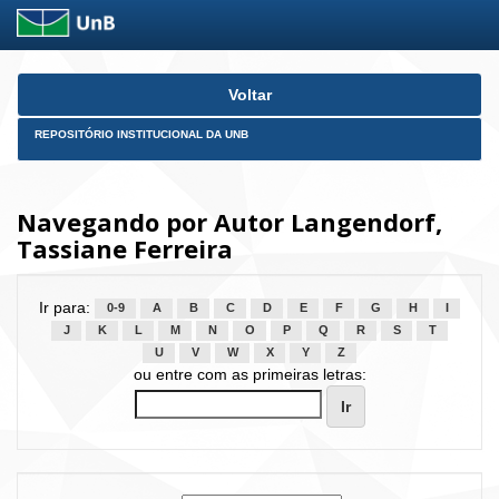
Skip
Voltar
navigation
REPOSITÓRIO INSTITUCIONAL DA UNB
Navegando por Autor Langendorf,
Tassiane Ferreira
Ir para:
0-9
A
B
C
D
E
F
G
H
I
J
K
L
M
N
O
P
Q
R
S
T
U
V
W
X
Y
Z
ou entre com as primeiras letras: