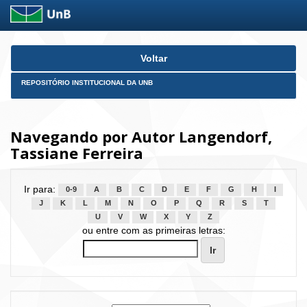
Skip
Voltar
navigation
REPOSITÓRIO INSTITUCIONAL DA UNB
Navegando por Autor Langendorf,
Tassiane Ferreira
Ir para:
0-9
A
B
C
D
E
F
G
H
I
J
K
L
M
N
O
P
Q
R
S
T
U
V
W
X
Y
Z
ou entre com as primeiras letras: