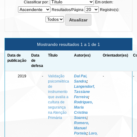
Classificar por:
Em ordem:
Resultados/Página
Registro(s):
Mostrando resultados 1 a 1 de 1
Data de
Data
Título
Autor(es)
Orientador(es)
Co
publicação
de
defesa
2019
-
Validação
Dal Pai,
-
-
psicométrica
Sandra
;
de
Langendorf,
instrumento
Tassiane
que avalia a
Ferreira
;
cultura de
Rodrigues,
segurança
Maria
na Atenção
Cristina
Primária
Soares
;
Romero,
Manuel
Portela
;
Loro,