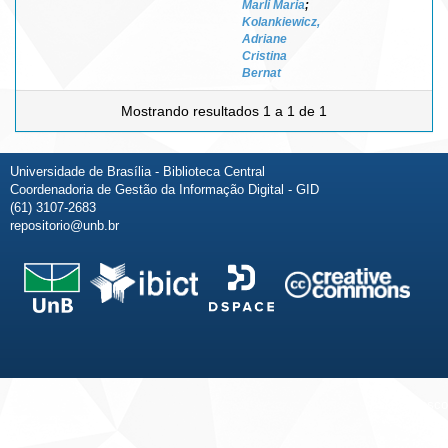
Marli Maria
;
Kolankiewicz,
Adriane
Cristina
Bernat
Mostrando resultados 1 a 1 de 1
Universidade de Brasília - Biblioteca Central
Coordenadoria de Gestão da Informação Digital - GID
(61) 3107-2683
repositorio@unb.br
Fale conosco