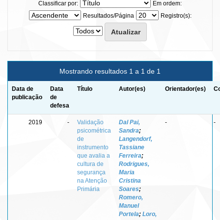
Classificar por:
Em ordem:
Resultados/Página
Registro(s):
Mostrando resultados 1 a 1 de 1
Data de
Data
Título
Autor(es)
Orientador(es)
Co
publicação
de
defesa
2019
-
Validação
Dal Pai,
-
-
psicométrica
Sandra
;
de
Langendorf,
instrumento
Tassiane
que avalia a
Ferreira
;
cultura de
Rodrigues,
segurança
Maria
na Atenção
Cristina
Primária
Soares
;
Romero,
Manuel
Portela
;
Loro,