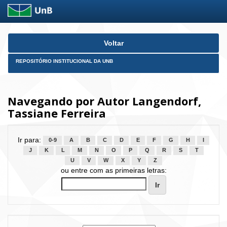
Skip
Voltar
navigation
REPOSITÓRIO INSTITUCIONAL DA UNB
Navegando por Autor Langendorf,
Tassiane Ferreira
Ir para:
0-9
A
B
C
D
E
F
G
H
I
J
K
L
M
N
O
P
Q
R
S
T
U
V
W
X
Y
Z
ou entre com as primeiras letras: