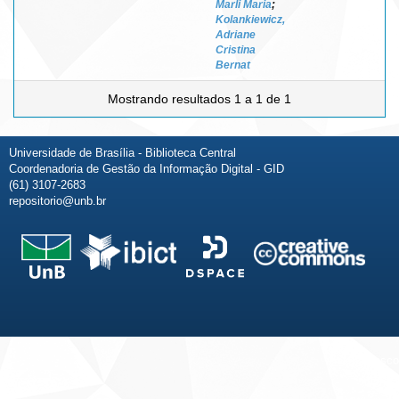
Marli Maria
;
Kolankiewicz,
Adriane
Cristina
Bernat
Mostrando resultados 1 a 1 de 1
Universidade de Brasília - Biblioteca Central
Coordenadoria de Gestão da Informação Digital - GID
(61) 3107-2683
repositorio@unb.br
Fale conosco