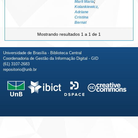
Marli Maria
;
Kolankiewicz,
Adriane
Cristina
Bernat
Mostrando resultados 1 a 1 de 1
Universidade de Brasília - Biblioteca Central
Coordenadoria de Gestão da Informação Digital - GID
(61) 3107-2683
repositorio@unb.br
Fale conosco