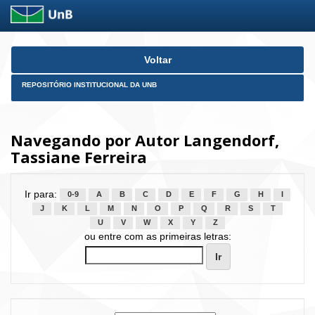
Skip
Voltar
navigation
REPOSITÓRIO INSTITUCIONAL DA UNB
Navegando por Autor Langendorf,
Tassiane Ferreira
Ir para:
0-9
A
B
C
D
E
F
G
H
I
J
K
L
M
N
O
P
Q
R
S
T
U
V
W
X
Y
Z
ou entre com as primeiras letras: