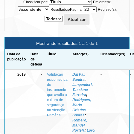
Classificar por:
Em ordem:
Resultados/Página
Registro(s):
Mostrando resultados 1 a 1 de 1
Data de
Data
Título
Autor(es)
Orientador(es)
Co
publicação
de
defesa
2019
-
Validação
Dal Pai,
-
-
psicométrica
Sandra
;
de
Langendorf,
instrumento
Tassiane
que avalia a
Ferreira
;
cultura de
Rodrigues,
segurança
Maria
na Atenção
Cristina
Primária
Soares
;
Romero,
Manuel
Portela
;
Loro,