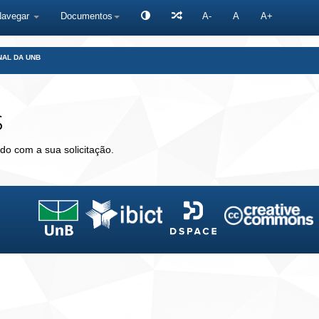
Navegar
Documentos
A-
A
A+
NAL DA UNB
s
do com a sua solicitação.