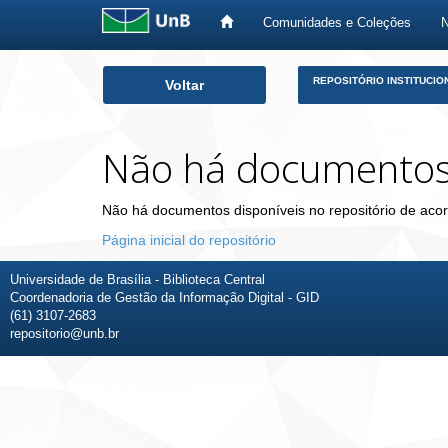
Comunidades e Coleções
Skip
REPOSITÓRIO INSTITUCIO
Voltar
navigation
Não há documento
Não há documentos disponíveis no repositório de acor
Página inicial do repositório
Universidade de Brasília - Biblioteca Central
Coordenadoria de Gestão da Informação Digital - GID
(61) 3107-2683
repositorio@unb.br