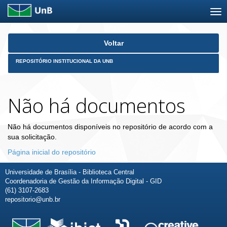
Skip
Voltar
navigation
REPOSITÓRIO INSTITUCIONAL DA UNB
Não há documentos
Não há documentos disponíveis no repositório de acordo com a
sua solicitação.
Página inicial do repositório
Universidade de Brasília - Biblioteca Central
Coordenadoria de Gestão da Informação Digital - GID
(61) 3107-2683
repositorio@unb.br